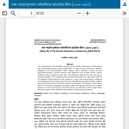
ঢাকা শহরের মুসলমান অধিবাসীদের প্রাত্যহিক জীবন (১৮৫৮-১৯৪৭)