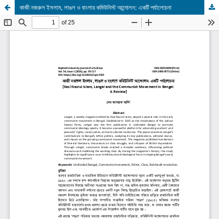
কাজী নজরুল ইসলাম, লাঙল ও বাংলার কমিউনিস্ট আন্দোলন: একটি পর্যালোচনা