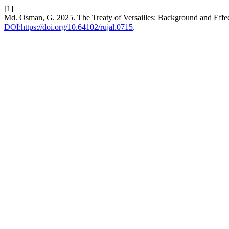
[1]
Md. Osman, G. 2025. The Treaty of Versailles: Background and Effects: ভা
DOI:https://doi.org/10.64102/rujal.0715
.