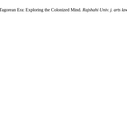
f the Tagorean Era: Exploring the Colonized Mind.
Rajshahi Univ. j. arts la