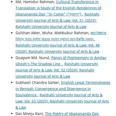
Md. Hamidur Rahman,
Cultural Transference in
Translation: A Study of the English Renderings of
Jibanananda Das’ “In Camp” (”ক্যাম্পে”)
,
Rajshahi
University Journal of Arts & Law: Vol. 51 (2023):
Rajshahi University Journal of Arts & Law
Gulshan Akter, Muha. Mahbubur Rahman,
জ্ঞান-বিজ্ঞানের
বিভিন্ন শাখায় মুসলিম আরবের সংযোগ স্থাপনে আল-বিরুণীর অবদান
,
Rajshahi University Journal of Arts & Law: Vol. 48
(2020): Rajshahi University Journal of Arts & Law
Quayum Md. Nurul,
Pangs of Postmemory in Amitav
Ghosh's The Shadow Line
,
Rajshahi University
Journal of Arts & Law: Vol. 52 (2024): Rajshahi
University Journal of Arts & Law
Subhash Chandra Sarker,
English Legal Terminologies
in Bengali: Convergence and Divergence in
Equivalence
,
Rajshahi University Journal of Arts &
Law: Vol. 53 (2025): Rajshahi University Journal of Arts
& Law
Das Monju Rani,
The Poetry of Jibanananda Das: