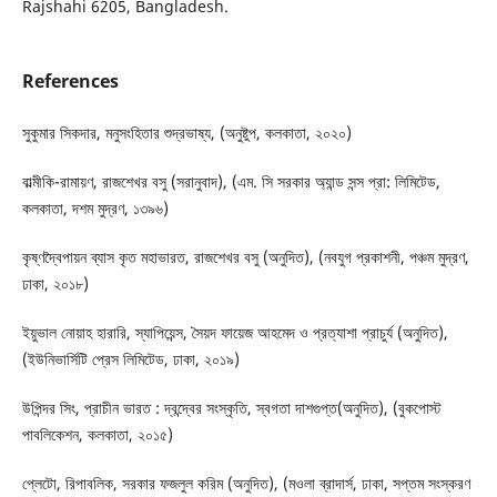
Rajshahi 6205, Bangladesh.
References
সুকুমার সিকদার, মনুসংহিতার শুদ্রভাষ্য, (অনুষ্টুপ, কলকাতা, ২০২০)
বাল্মীকি-রামায়ণ, রাজশেখর বসু (সরানুবাদ), (এম. সি সরকার অ্যান্ড সন্স প্রা: লিমিটেড,
কলকাতা, দশম মুদ্রণ, ১৩৯৬)
কৃষ্ণদ্বৈপায়ন ব্যাস কৃত মহাভারত, রাজশেখর বসু (অনুদিত), (নবযুগ প্রকাশনী, পঞ্চম মুদ্রণ,
ঢাকা, ২০১৮)
ইয়ুভাল নোয়াহ হারারি, স্যাপিয়েন্স, সৈয়দ ফায়েজ আহমেদ ও প্রত্যাশা প্রাচুর্য (অনুদিত),
(ইউনিভার্সিটি প্রেস লিমিটেড, ঢাকা, ২০১৯)
উপিন্দর সিং, প্রাচীন ভারত : দ্বন্দ্বের সংস্কৃতি, স্বগতা দাশগুপ্ত(অনুদিত), (বুকপোস্ট
পাবলিকেশন, কলকাতা, ২০১৫)
প্লেটো, রিপাবলিক, সরকার ফজলুল করিম (অনুদিত), (মওলা ব্রাদার্স, ঢাকা, সপ্তম সংস্করণ