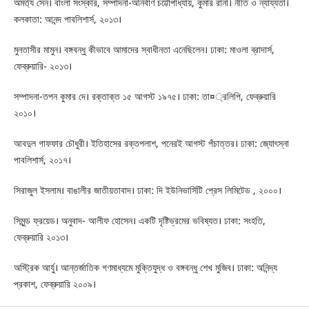
অমর্ত্য সেন। বাংলা সংস্কার, সম্পাদনা-অনির্বাণ চট্টোপাধ্যায়, কুমার রানা। নীতি ও ন্যায্যতা।
কলকাতা: আনন্দ পাবলিশার্স, ২০১৩।
মুনতাসীর মামুন। বঙ্গবন্ধু কীভাবে আমাদের স্বাধীনতা এনেছিলেন। ঢাকা: মাওলা ব্রাদার্স,
ফেব্রুয়ারি- ২০১৩।
সম্পাদনা-তপন কুমার দে। রক্তাক্ত ১৫ আগস্ট ১৯৭৫। ঢাকা: তা¤্রলিপি, ফেব্রুয়ারি
২০১০।
আবদুল গাফফার চৌধুরী। ইতিহাসের রক্তপলাশ, পনেরই আগস্ট পঁচাত্তর। ঢাকা: জ্যোৎস্না
পাবলিশার্স, ২০১৭।
সিরাজুল ইসলাম। বাঙালীর জাতীয়তাবাদ। ঢাকা: দি ইউনিভার্সিটি প্রেস লিমিটেড , ২০০০।
সিমুন্ড ফ্রয়েড। অনুবাদ- আলীফ হোসেন। একটি দৃষ্টিভ্রমের ভবিষ্যত। ঢাকা: সংহতি,
ফেব্রুয়ারি ২০১৩।
অস্ট্রিক আর্যু। আন্তর্জাতিক গণমাধ্যমে মুক্তিযুদ্ধ ও বঙ্গবন্ধু শেখ মুজিব। ঢাকা: অনিন্দ্য
প্রকাশ, ফেব্রুয়ারি ২০০৯।