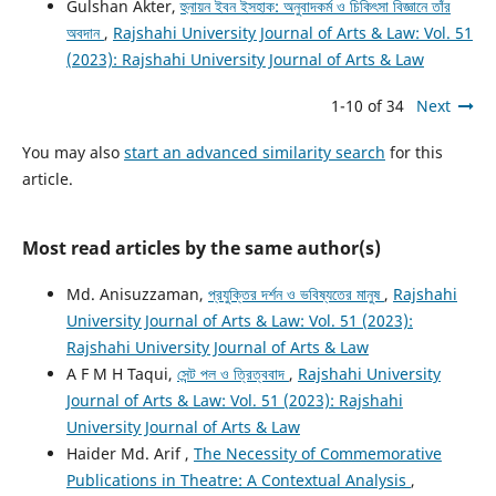
Gulshan Akter,
হুনায়ন ইবন ইসহাক: অনুবাদকর্ম ও চিকিৎসা বিজ্ঞানে তাঁর
অবদান
,
Rajshahi University Journal of Arts & Law: Vol. 51
(2023): Rajshahi University Journal of Arts & Law
1-10 of 34
Next
You may also
start an advanced similarity search
for this
article.
Most read articles by the same author(s)
Md. Anisuzzaman,
প্রযুক্তির দর্শন ও ভবিষ্যতের মানুষ
,
Rajshahi
University Journal of Arts & Law: Vol. 51 (2023):
Rajshahi University Journal of Arts & Law
A F M H Taqui,
সেন্ট পল ও ত্রিত্ববাদ
,
Rajshahi University
Journal of Arts & Law: Vol. 51 (2023): Rajshahi
University Journal of Arts & Law
Haider Md. Arif ,
The Necessity of Commemorative
Publications in Theatre: A Contextual Analysis
,