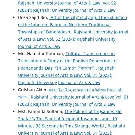
Rajshahi University Journal of Arts & Law: Vol. 52
(2024): Rajshahi University Journal of Arts & Law
Doza Sajid Bin,
‘Art of the city’ is dying: The Extinction
of the Inherent Fabric in Northern Traditional
Townships of Bangladesh
,
Rajshahi University Journal
of Arts & Law: Vol. 52 (2024): Rajshahi University
Journal of Arts & Law
Md. Hamidur Rahman,
Cultural Transference in
Translation: A Study of the English Renderings of
Jibanananda Das’ “In Camp” (”ক্যাম্পে”)
,
Rajshahi
University Journal of Arts & Law: Vol. 51 (2023):
Rajshahi University Journal of Arts & Law
Gulshan Akter,
হুনায়ন ইবন ইসহাক: অনুবাদকর্ম ও চিকিৎসা বিজ্ঞানে তাঁর
অবদান
,
Rajshahi University Journal of Arts & Law: Vol. 51
(2023): Rajshahi University Journal of Arts & Law
Mst. Fahmida Sultana,
The Politics of (In)sanity: Elif
Shafak’s The Saint of Incipient Insanities and 10
Minutes 38 Seconds in This Strange World
,
Rajshahi
University Journal of Arts & Law: Vol. 51 (2023):