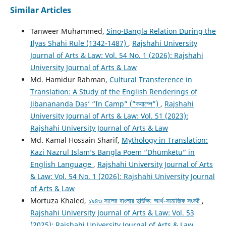
Similar Articles
Tanweer Muhammed,
Sino-Bangla Relation During the
Ilyas Shahi Rule (1342-1487)
,
Rajshahi University
Journal of Arts & Law: Vol. 54 No. 1 (2026): Rajshahi
University Journal of Arts & Law
Md. Hamidur Rahman,
Cultural Transference in
Translation: A Study of the English Renderings of
Jibanananda Das’ “In Camp” (”ক্যাম্পে”)
,
Rajshahi
University Journal of Arts & Law: Vol. 51 (2023):
Rajshahi University Journal of Arts & Law
Md. Kamal Hossain Sharif,
Mythology in Translation:
Kazi Nazrul Islam’s Bangla Poem “Dhūmkētu” in
English Language
,
Rajshahi University Journal of Arts
& Law: Vol. 54 No. 1 (2026): Rajshahi University Journal
of Arts & Law
Mortuza Khaled,
১৯৪৩ সালের বাংলার দুর্ভিক্ষ: আর্থ-সামাজিক সংকট
,
Rajshahi University Journal of Arts & Law: Vol. 53
(2025): Rajshahi University Journal of Arts & Law