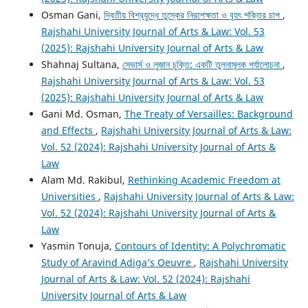
Osman Gani,
দ্বিতীয় বিশ্বযুদ্ধে তুস্কের নিরপেক্ষতা ও বৃহৎ শক্তির চাপ
,
Rajshahi University Journal of Arts & Law: Vol. 53
(2025): Rajshahi University Journal of Arts & Law
Shahnaj Sultana,
সেভার্স ও লুজান চুক্তি: একটি তুলনামূলক পর্যালোচনা
,
Rajshahi University Journal of Arts & Law: Vol. 53
(2025): Rajshahi University Journal of Arts & Law
Gani Md. Osman,
The Treaty of Versailles: Background
and Effects
,
Rajshahi University Journal of Arts & Law:
Vol. 52 (2024): Rajshahi University Journal of Arts &
Law
Alam Md. Rakibul,
Rethinking Academic Freedom at
Universities
,
Rajshahi University Journal of Arts & Law:
Vol. 52 (2024): Rajshahi University Journal of Arts &
Law
Yasmin Tonuja,
Contours of Identity: A Polychromatic
Study of Aravind Adiga’s Oeuvre
,
Rajshahi University
Journal of Arts & Law: Vol. 52 (2024): Rajshahi
University Journal of Arts & Law