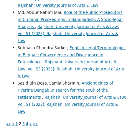
Rajshahi University Journal of Arts & Law
Md. Abdur Rahim Mia,
Role of the Public Prosecutors
in Criminal Proceedings in Bangladesh: A Socio-legal
Analysis
,
Rajshahi University Journal of Arts & Law:
Vol. 51 (2023): Rajshahi University Journal of Arts &
Law
Subhash Chandra Sarker,
English Legal Terminologies
in Bengali: Convergence and Divergence in
Equivalence
,
Rajshahi University Journal of Arts &
Law: Vol. 53 (2025): Rajshahi University Journal of Arts
& Law
Sazid Bin Doza, Samia Sharmin,
Ancient cities of
riverine Bengal: In search for ‘the soul’ of the
settlements
,
Rajshahi University Journal of Arts & Law:
Vol. 51 (2023): Rajshahi University Journal of Arts &
Law
<<
<
1
2
3
4
>
>>