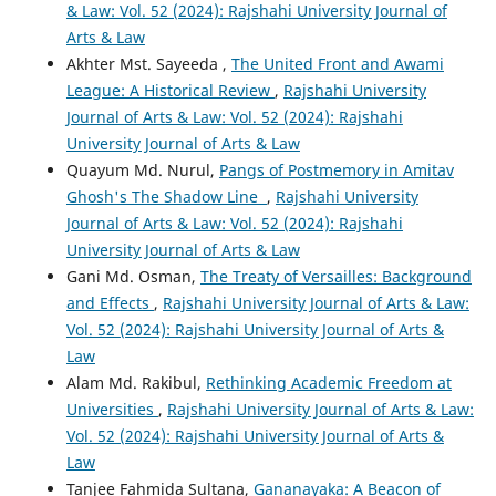
& Law: Vol. 52 (2024): Rajshahi University Journal of
Arts & Law
Akhter Mst. Sayeeda ,
The United Front and Awami
League: A Historical Review
,
Rajshahi University
Journal of Arts & Law: Vol. 52 (2024): Rajshahi
University Journal of Arts & Law
Quayum Md. Nurul,
Pangs of Postmemory in Amitav
Ghosh's The Shadow Line
,
Rajshahi University
Journal of Arts & Law: Vol. 52 (2024): Rajshahi
University Journal of Arts & Law
Gani Md. Osman,
The Treaty of Versailles: Background
and Effects
,
Rajshahi University Journal of Arts & Law:
Vol. 52 (2024): Rajshahi University Journal of Arts &
Law
Alam Md. Rakibul,
Rethinking Academic Freedom at
Universities
,
Rajshahi University Journal of Arts & Law:
Vol. 52 (2024): Rajshahi University Journal of Arts &
Law
Tanjee Fahmida Sultana,
Gananayaka: A Beacon of