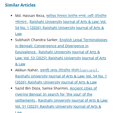
Similar Articles
Md. Hassan Reza,
মুয়াবিয়ার খিলাফতে বৈদেশিক সম্পর্ক: একটি ঐতিহাসিক
পর্যালোচনা
,
Rajshahi University Journal of Arts & Law: Vol.
54 No. 1 (2026): Rajshahi University Journal of Arts &
Law
Subhash Chandra Sarker,
English Legal Terminologies
in Bengali: Convergence and Divergence in
Equivalence
,
Rajshahi University Journal of Arts &
Law: Vol. 53 (2025): Rajshahi University Journal of Arts
& Law
Akikun Naher,
রাজশাহী জেলার ঐতিহাসিক পটভূমি (১৯৪৭-১৯৭১)
,
Rajshahi University Journal of Arts & Law: Vol. 54 No. 1
(2026): Rajshahi University Journal of Arts & Law
Sazid Bin Doza, Samia Sharmin,
Ancient cities of
riverine Bengal: In search for ‘the soul’ of the
settlements
,
Rajshahi University Journal of Arts & Law:
Vol. 51 (2023): Rajshahi University Journal of Arts &
Law