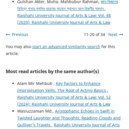
Gulshan Akter, Muha. Mahbubur Rahman,
জ্ঞান-বিজ্ঞানের
বিভিন্ন শাখায় মুসলিম আরবের সংযোগ স্থাপনে আল-বিরুণীর অবদান
,
Rajshahi University Journal of Arts & Law: Vol. 48
(2020): Rajshahi University Journal of Arts & Law
Previous
11-20 of 34
Next
You may also
start an advanced similarity search
for this
article.
Most read articles by the same author(s)
Alam Mir Mehbub ,
Key Factors to Enhance
Improvisation Skills: The Root of Acting Basics
,
Rajshahi University Journal of Arts & Law: Vol. 52
(2024): Rajshahi University Journal of Arts & Law
Wasiuzzaman Md.,
Aristophanic Echoes in Swift in
Twisted Laughter and Thoughts: Reading Clouds and
Gulliver’s Travels
,
Rajshahi University Journal of Arts