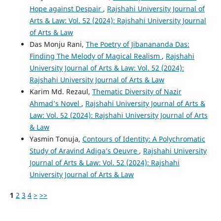
Hope against Despair
,
Rajshahi University Journal of
Arts & Law: Vol. 52 (2024): Rajshahi University Journal
of Arts & Law
Das Monju Rani,
The Poetry of Jibanananda Das:
Finding The Melody of Magical Realism
,
Rajshahi
University Journal of Arts & Law: Vol. 52 (2024):
Rajshahi University Journal of Arts & Law
Karim Md. Rezaul,
Thematic Diversity of Nazir
Ahmad’s Novel
,
Rajshahi University Journal of Arts &
Law: Vol. 52 (2024): Rajshahi University Journal of Arts
& Law
Yasmin Tonuja,
Contours of Identity: A Polychromatic
Study of Aravind Adiga’s Oeuvre
,
Rajshahi University
Journal of Arts & Law: Vol. 52 (2024): Rajshahi
University Journal of Arts & Law
1
2
3
4
>
>>