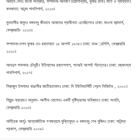
অমর্ত্য সেন। বাংলা সংস্কার, সম্পাদনা-অনির্বাণ চট্টোপাধ্যায়, কুমার রানা। নীতি ও ন্যায্যতা।
কলকাতা: আনন্দ পাবলিশার্স, ২০১৩।
মুনতাসীর মামুন। বঙ্গবন্ধু কীভাবে আমাদের স্বাধীনতা এনেছিলেন। ঢাকা: মাওলা ব্রাদার্স,
ফেব্রুয়ারি- ২০১৩।
সম্পাদনা-তপন কুমার দে। রক্তাক্ত ১৫ আগস্ট ১৯৭৫। ঢাকা: তা¤্রলিপি, ফেব্রুয়ারি
২০১০।
আবদুল গাফফার চৌধুরী। ইতিহাসের রক্তপলাশ, পনেরই আগস্ট পঁচাত্তর। ঢাকা: জ্যোৎস্না
পাবলিশার্স, ২০১৭।
সিরাজুল ইসলাম। বাঙালীর জাতীয়তাবাদ। ঢাকা: দি ইউনিভার্সিটি প্রেস লিমিটেড , ২০০০।
সিমুন্ড ফ্রয়েড। অনুবাদ- আলীফ হোসেন। একটি দৃষ্টিভ্রমের ভবিষ্যত। ঢাকা: সংহতি,
ফেব্রুয়ারি ২০১৩।
অস্ট্রিক আর্যু। আন্তর্জাতিক গণমাধ্যমে মুক্তিযুদ্ধ ও বঙ্গবন্ধু শেখ মুজিব। ঢাকা: অনিন্দ্য
প্রকাশ, ফেব্রুয়ারি ২০০৯।